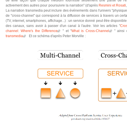
de telle façon que chaque medium fournisse seulement une partie de l'
activement des autres pour poursuivre la narration" (d'après
Resmini et Rosati
La narration transmedia peut inclure des événements dans l'univers "physique". 
de "cross-channel" qui correspond à la diffusion de services à travers un cer
(TV, internet, smartphones, affichage...) : un service donné peut être disponibl
des canaux, sans avoir à passer d'un canal à l'autre. Voir les articles "
Cros
channel: Where's the Difference
" et "
What is Cross-Channel
" ainsi
transmedia
Et ce schéma d'après Peter Morville :