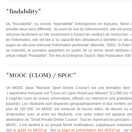
"findability"
Ou "trouvabilité", ou encore "repérabilité" (néologismes en français). Selon l
prendre deux sens différents : du point de vue du référencement, elle est associée
retrouver facilement un site (notamment à travers les moteurs de recherche) ; d
de l'information, elle est liée à "la capacité des utilisateurs à identifier un sit
pages du site pour retrouver l'information pertinente" (Morville, 2005). Si Peter
sa notoriété, la première apparition en public de ce terme serait attribué
article intitulé "Findability": The Key to Enterprise Search. Alkis Publication: KM
"MOOC (CLOM) / SPOC"
Un MOOC (pour "Massive Open Online Course") est une formation libre d
L'appellation française est "Cours en Ligne Ouvert aux Masses" (CLOM) (ou "co
Il s'agit de cours de niveau universitaire, diffusés sur internet et cela gratuitem
payante). Les étudiants sont dispersés géographiquement et leur nombre peu
plus de 100 000. Un MOOC est composé de leçons vidéo, de devoirs ou exer
d'interaction avec et entre les étudiants. Une autre notion est apparue 
abréviation de "Small Private Online Course". Tout en reprenant les principes 
MOOC, il est destiné à un groupe fermé d'utilisateurs, s'appliquant notammen
Voir
le guide du MOOC
Voir la
page de présentation des MOOCs
sur l