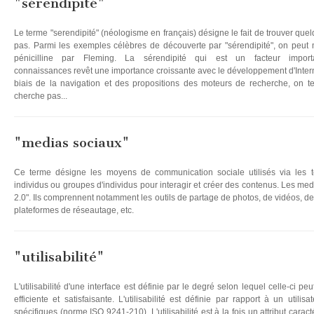
"sérendipité"
Le terme "serendipité" (néologisme en français) désigne le fait de trouver que
pas. Parmi les exemples célèbres de découverte par "sérendipité", on peut 
pénicilline par Fleming. La sérendipité qui est un facteur impo
connaissances revêt une importance croissante avec le développement d'Internet 
biais de la navigation et des propositions des moteurs de recherche, on t
cherche pas...
"medias sociaux"
Ce terme désigne les moyens de communication sociale utilisés via les te
individus ou groupes d'individus pour interagir et créer des contenus. Les me
2.0". Ils comprennent notamment les outils de partage de photos, de vidéos, de s
plateformes de réseautage, etc.
"utilisabilité"
L'utilisabilité d'une interface est définie par le degré selon lequel celle-ci peu
efficiente et satisfaisante. L'utilisabilité est définie par rapport à un utilis
spécifiques (norme ISO 9241-210). L'utilisabilité est à la fois un attribut carac