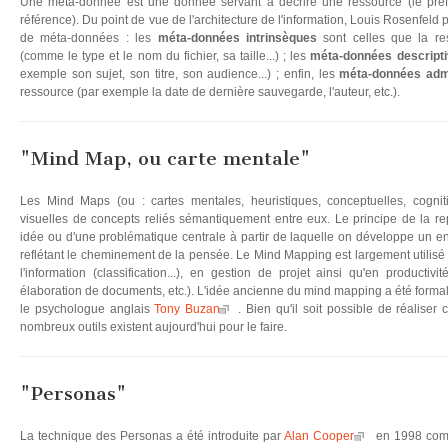
Une méta-donnée est une donnée servant à décrire une ressource (le pré
référence). Du point de vue de l'architecture de l'information, Louis Rosenfeld 
de méta-données : les
méta-données intrinsèques
sont celles que la re
(comme le type et le nom du fichier, sa taille...) ; les
méta-données descript
exemple son sujet, son titre, son audience...) ; enfin, les
méta-données admi
ressource (par exemple la date de dernière sauvegarde, l'auteur, etc.).
"Mind Map, ou carte mentale"
Les Mind Maps (ou : cartes mentales, heuristiques, conceptuelles, cognit
visuelles de concepts reliés sémantiquement entre eux. Le principe de la rep
idée ou d'une problématique centrale à partir de laquelle on développe un e
reflétant le cheminement de la pensée. Le Mind Mapping est largement utilisé e
l'information (classification...), en gestion de projet ainsi qu'en productiv
élaboration de documents, etc.). L'idée ancienne du mind mapping a été forma
le psychologue anglais
Tony Buzan
. Bien qu'il soit possible de réaliser
nombreux outils existent aujourd'hui pour le faire.
"Personas"
La technique des Personas a été introduite par
Alan Cooper
en 1998 comm