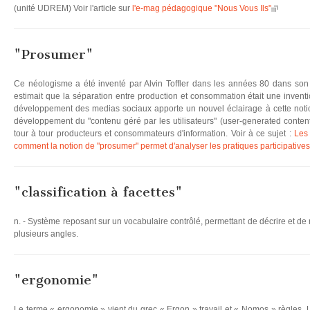
(unité UDREM) Voir l'article sur
l'e-mag pédagogique "Nous Vous Ils"
"Prosumer"
Ce néologisme a été inventé par Alvin Toffler dans les années 80 dans son l
estimait que la séparation entre production et consommation était une inventio
développement des medias sociaux apporte un nouvel éclairage à cette notion
développement du "contenu géré par les utilisateurs" (user-generated content)
tour à tour producteurs et consommateurs d'information. Voir à ce sujet :
Les 
comment la notion de "prosumer" permet d'analyser les pratiques participative
"classification à facettes"
n. - Système reposant sur un vocabulaire contrôlé, permettant de décrire et d
plusieurs angles.
"ergonomie"
Le terme « ergonomie » vient du grec « Ergon » travail et « Nomos » règles. L