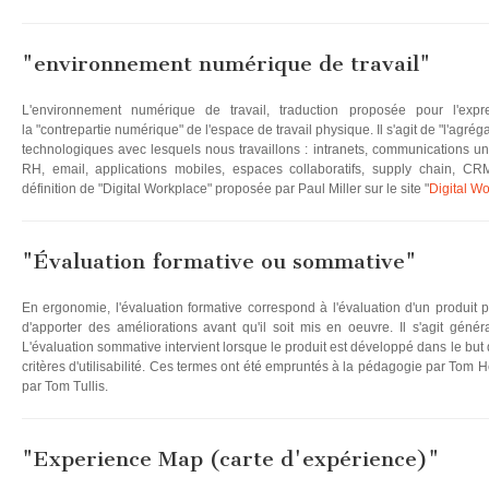
"environnement numérique de travail"
L'environnement numérique de travail, traduction proposée pour l'expre
la "contrepartie numérique" de l'espace de travail physique. Il s'agit de "l'agré
technologiques avec lesquels nous travaillons : intranets, communications un
RH, email, applications mobiles, espaces collaboratifs, supply chain, CRM,
définition de "Digital Workplace" proposée par Paul Miller sur le site "
Digital W
"Évaluation formative ou sommative"
En ergonomie, l'évaluation formative correspond à l'évaluation d'un produit 
d'apporter des améliorations avant qu'il soit mis en oeuvre. Il s'agit généra
L'évaluation sommative intervient lorsque le produit est développé dans le but 
critères d'utilisabilité. Ces termes ont été empruntés à la pédagogie par Tom H
par Tom Tullis.
"Experience Map (carte d'expérience)"